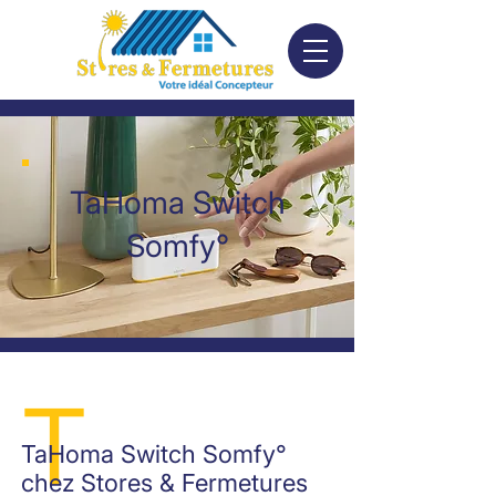
TaHoma Switch
Somfy°
T
TaHoma Switch Somfy°
chez Stores & Fermetures