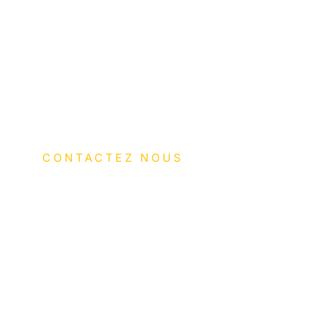
Réalisations
Contact
Mention Légales
Politique de confidentialité
CONTACTEZ NOUS
Adresse: Zone Industrielle
Saint Martin, 262 Chemin de la
Source,
83400 Hyères
Tel : 04 94 46 07 51