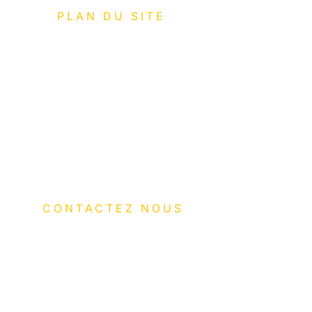
PLAN DU SITE
Expertises
Réalisations
Contact
Mention Légales
Politique de confidentialité
CONTACTEZ NOUS
Adresse: Zone Industrielle
Saint Martin, 262 Chemin de la
Source,